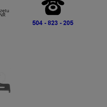
zętu
SNR