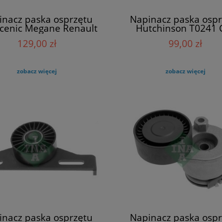
inacz paska osprzętu
Napinacz paska ospr
Scenic Megane Renault
Hutchinson T0241 C
117509654R
Megane Scenic
129,00 zł
99,00 zł
zobacz więcej
zobacz więcej
inacz paska osprzętu
Napinacz paska ospr