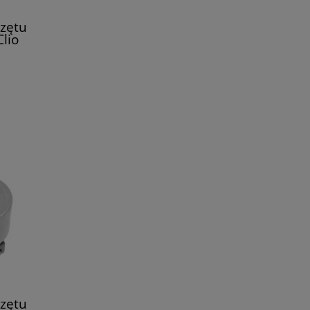
zętu
lio
zętu