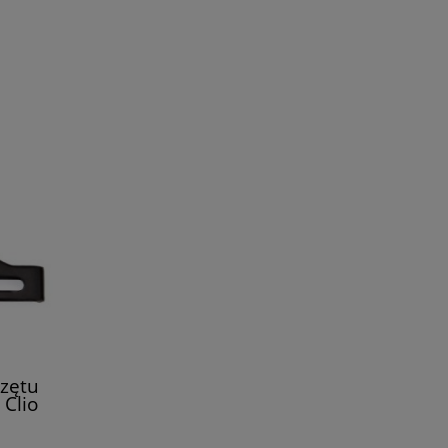
zętu
Clio