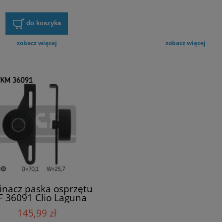
do koszyka
zobacz więcej
zobacz więcej
inacz paska osprzętu
F 36091 Clio Laguna
Scenic
145,99 zł