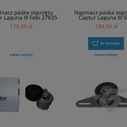
inacz paska osprzętu
Napinacz paska ospr
r Laguna III Febi 27835
Captur Laguna III 
GA355.11
179,99 zł
184,99 zł
do koszyka
zobacz więcej
zobacz więcej