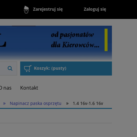
Zaloguj się
Zarejestruj się
Koszyk:
(pusty)
O nas
Kontakt
»
»
Napinacz paska osprzętu
1.4 16v-1.6 16v