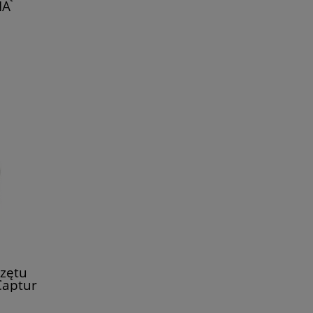
NA
zętu
Captur