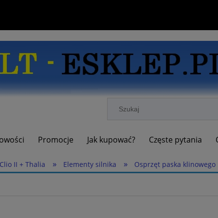
owości
Promocje
Jak kupować?
Częste pytania
»
»
Clio II + Thalia
Elementy silnika
Osprzęt paska klinowego