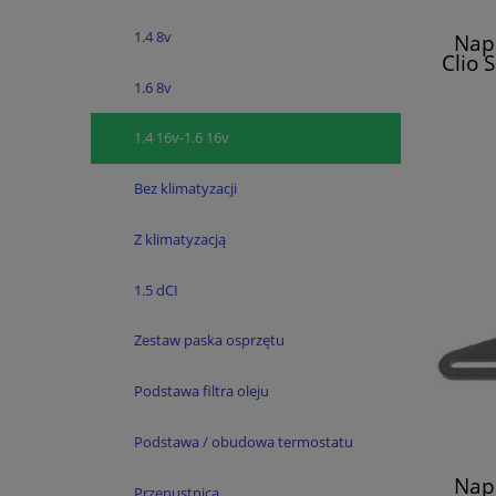
1.4 8v
Nap
Clio 
1.6 8v
1.4 16v-1.6 16v
Bez klimatyzacji
Z klimatyzacją
1.5 dCI
Zestaw paska osprzętu
Podstawa filtra oleju
Podstawa / obudowa termostatu
Nap
Przepustnica