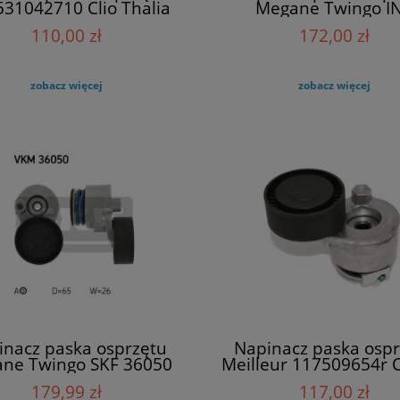
531042710 Clio Thalia
Megane Twingo I
Scenic
534014130
110,00 zł
172,00 zł
zobacz więcej
zobacz więcej
inacz paska osprzętu
Napinacz paska ospr
ne Twingo SKF 36050
Meilleur 117509654r 
VKM
Laguna III
179,99 zł
117,00 zł