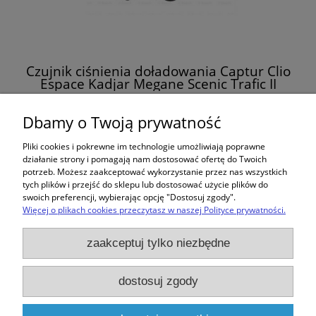
Czujnik ciśnienia doładowania Captur Clio
Espace Kadjar Megane Scenic Trafic II
Renault 8200168253
98,00 zł
Dbamy o Twoją prywatność
Pliki cookies i pokrewne im technologie umożliwiają poprawne
do koszyka
działanie strony i pomagają nam dostosować ofertę do Twoich
potrzeb. Możesz zaakceptować wykorzystanie przez nas wszystkich
tych plików i przejść do sklepu lub dostosować użycie plików do
swoich preferencji, wybierając opcję "Dostosuj zgody".
Więcej o plikach cookies przeczytasz w naszej Polityce prywatności.
Zakupy
zaakceptuj tylko niezbędne
Pomoc
dostosuj zgody
Moje konto