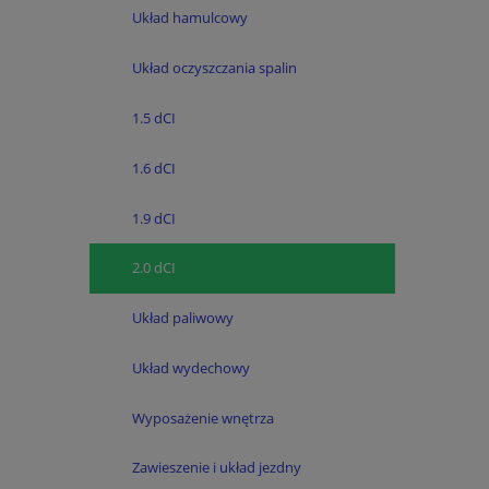
Układ hamulcowy
Układ oczyszczania spalin
1.5 dCI
1.6 dCI
1.9 dCI
2.0 dCI
Układ paliwowy
Układ wydechowy
Wyposażenie wnętrza
Zawieszenie i układ jezdny