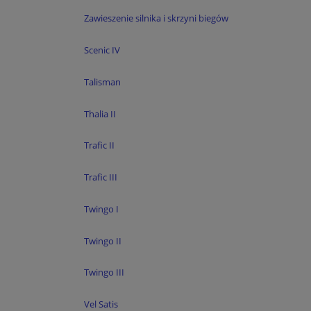
Zawieszenie silnika i skrzyni biegów
Scenic IV
Talisman
Thalia II
Trafic II
Trafic III
Twingo I
Twingo II
Twingo III
Vel Satis