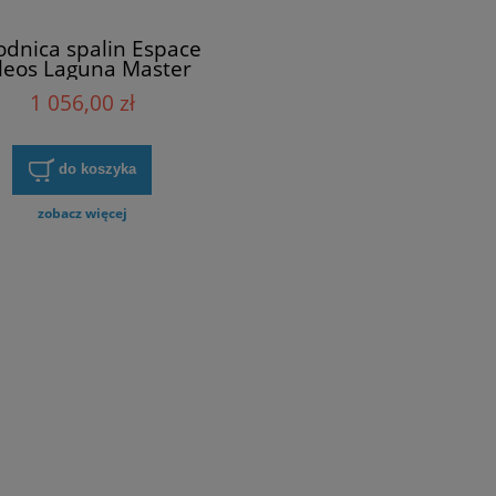
odnica spalin Espace
leos Laguna Master
ne III Trafic Renault
1 056,00 zł
147356011R
do koszyka
zobacz więcej