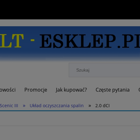
owości
Promocje
Jak kupować?
Częste pytania
»
»
Scenic III
Układ oczyszczania spalin
2.0 dCI