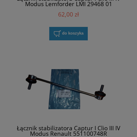
Modus Lemforder LMI 29468 01
62,00 zł
do koszyka
Łącznik stabilizatora Captur I Clio III IV
Modus Renault 551100748R