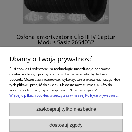
Osłona amortyzatora Clio III IV Captur
Modus Sasic 2654032
39,00 zł
Dbamy o Twoją prywatność
Pliki cookies i pokrewne im technologie umożliwiają poprawne
działanie strony i pomagają nam dostosować ofertę do Twoich
potrzeb. Możesz zaakceptować wykorzystanie przez nas wszystkich
«
1
2
»
tych plików i przejść do sklepu lub dostosować użycie plików do
swoich preferencji, wybierając opcję "Dostosuj zgody".
Więcej o plikach cookies przeczytasz w naszej Polityce prywatności.
Zakupy
zaakceptuj tylko niezbędne
Pomoc
dostosuj zgody
Moje konto