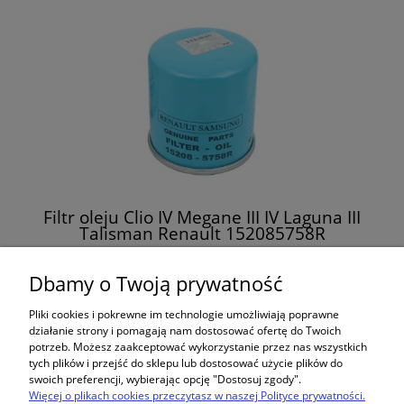
Filtr oleju Clio IV Megane III IV Laguna III
Talisman Renault 152085758R
29,00 zł
Dbamy o Twoją prywatność
Pliki cookies i pokrewne im technologie umożliwiają poprawne
do koszyka
działanie strony i pomagają nam dostosować ofertę do Twoich
potrzeb. Możesz zaakceptować wykorzystanie przez nas wszystkich
tych plików i przejść do sklepu lub dostosować użycie plików do
swoich preferencji, wybierając opcję "Dostosuj zgody".
Więcej o plikach cookies przeczytasz w naszej Polityce prywatności.