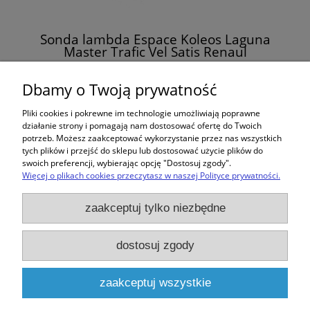
Sonda lambda Espace Koleos Laguna
Master Trafic Vel Satis Renaul
226A47142R
568,00 zł
Dbamy o Twoją prywatność
Pliki cookies i pokrewne im technologie umożliwiają poprawne
do koszyka
działanie strony i pomagają nam dostosować ofertę do Twoich
potrzeb. Możesz zaakceptować wykorzystanie przez nas wszystkich
tych plików i przejść do sklepu lub dostosować użycie plików do
swoich preferencji, wybierając opcję "Dostosuj zgody".
Więcej o plikach cookies przeczytasz w naszej Polityce prywatności.
Zakupy
zaakceptuj tylko niezbędne
Pomoc
dostosuj zgody
Moje konto
zaakceptuj wszystkie
Informacje