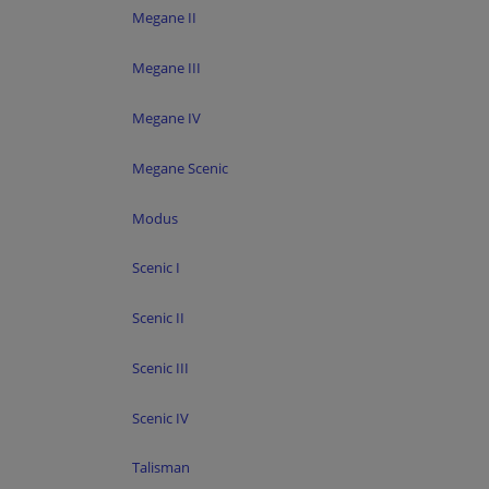
Megane II
Megane III
Megane IV
Megane Scenic
Modus
Scenic I
Scenic II
Scenic III
Scenic IV
Talisman