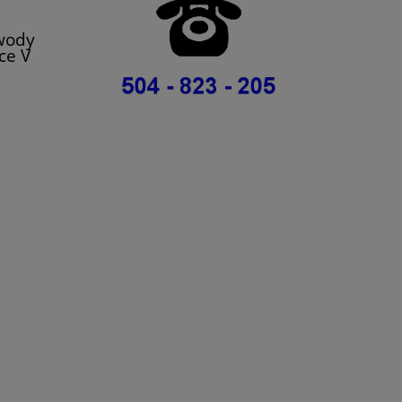
wody
ce V
Megane
Trafic
lt