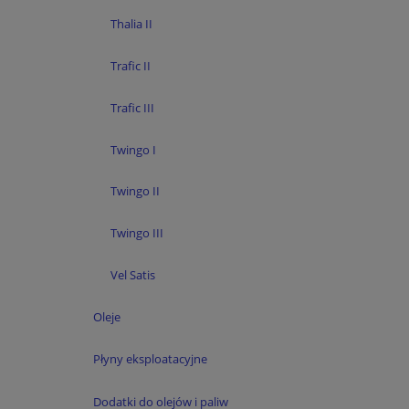
Thalia II
Trafic II
Trafic III
Twingo I
Twingo II
Twingo III
Vel Satis
Oleje
Płyny eksploatacyjne
Dodatki do olejów i paliw