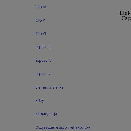
Clio IV
Ele
Cap
Clio V
Koleo
IV Sc
III
Clio VI
Espace III
Espace IV
Espace V
Elementy silnika
Filtry
Klimatyzacja
Oczyszczanie szyb i reflektorów