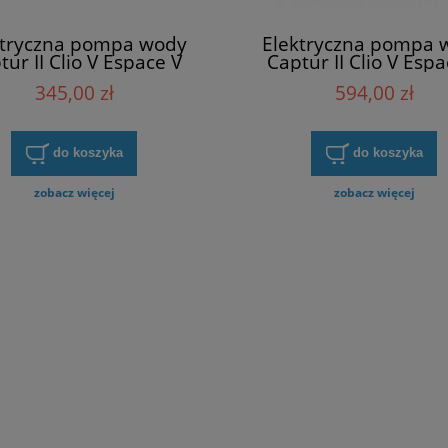
ktryczna pompa wody
Elektryczna pompa 
tur II Clio V Espace V
Captur II Clio V Espa
s II Master III Megane
Koleos II Master III 
345,00 zł
594,00 zł
enic IV Talisman Trafic
IV Scenic IV Talisman 
 Twingo III Bosch BOS
III Twingo III Renau
0392023015
925164GA0A
do koszyka
do koszyka
zobacz więcej
zobacz więcej