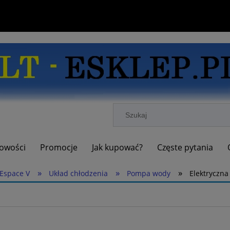
owości
Promocje
Jak kupować?
Częste pytania
»
»
»
Espace V
Układ chłodzenia
Pompa wody
Elektryczn