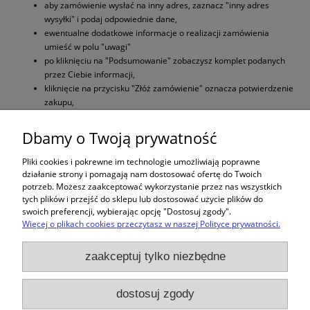
aby zamówienie wysłać na inny adres, zaznacz "inny adres
wysyłki" i podaj odpowiednie dane,
ewentualne dodatkowe informacje o realizacji zamówienia
umieść w polu "uwagi"
po kliknięciu na "Podsumowanie" zobaczysz komplet podanych
przez Ciebie informacji,
kliknięcie na przycisku "Złóż zamówienie" oznacza potwierdzenie
zakupu,
odbierz wiadomość email i kliknij na link potwierdzający złożenie
zamówienia.
Dbamy o Twoją prywatność
Pliki cookies i pokrewne im technologie umożliwiają poprawne
Pamiętaj, że zarejestrowani klienci mogą w swoim koncie śledzić status
działanie strony i pomagają nam dostosować ofertę do Twoich
realizacji złożonych zamówień.
potrzeb. Możesz zaakceptować wykorzystanie przez nas wszystkich
tych plików i przejść do sklepu lub dostosować użycie plików do
swoich preferencji, wybierając opcję "Dostosuj zgody".
Więcej o plikach cookies przeczytasz w naszej Polityce prywatności.
Zakupy
zaakceptuj tylko niezbędne
Pomoc
dostosuj zgody
Moje konto