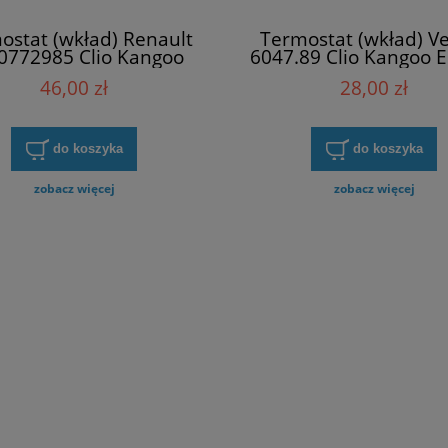
ostat (wkład) Renault
Termostat (wkład) V
0772985 Clio Kangoo
6047.89 Clio Kangoo 
pace Megane Laguna
Megane Laguna
46,00 zł
28,00 zł
do koszyka
do koszyka
zobacz więcej
zobacz więcej