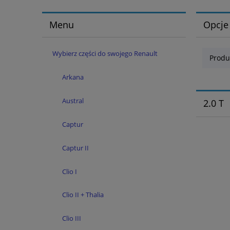
Menu
Opcje
Wybierz części do swojego Renault
Produ
Arkana
Austral
2.0 T
Captur
Captur II
Clio I
Clio II + Thalia
Clio III