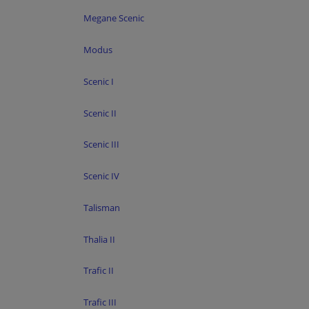
Megane Scenic
Modus
Scenic I
Scenic II
Scenic III
Scenic IV
Talisman
Thalia II
Trafic II
Trafic III