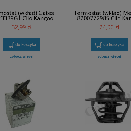
mostat (wkład) Gates
Termostat (wkład) Me
3389G1 Clio Kangoo
8200772985 Clio Ka
pace Megane Laguna
Espace Megane Lag
32,99 zł
24,00 zł
do koszyka
do koszyka
zobacz więcej
zobacz więcej