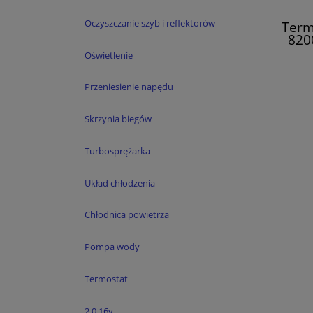
Oczyszczanie szyb i reflektorów
Term
820
Es
Oświetlenie
Przeniesienie napędu
Skrzynia biegów
Turbosprężarka
Układ chłodzenia
Chłodnica powietrza
Pompa wody
Termostat
2.0 16v