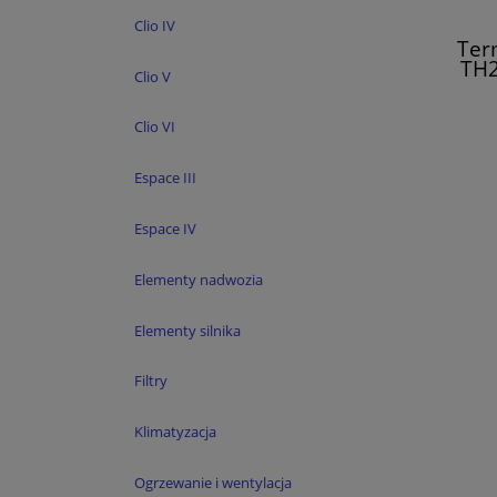
Clio IV
Ter
TH2
Clio V
Es
Clio VI
Espace III
Espace IV
Elementy nadwozia
Elementy silnika
Filtry
Klimatyzacja
Ogrzewanie i wentylacja