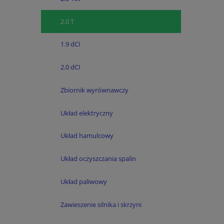
2.0 T
1.9 dCI
2.0 dCI
Zbiornik wyrównawczy
Układ elektryczny
Układ hamulcowy
Układ oczyszczania spalin
Układ paliwowy
Zawieszenie silnika i skrzyni