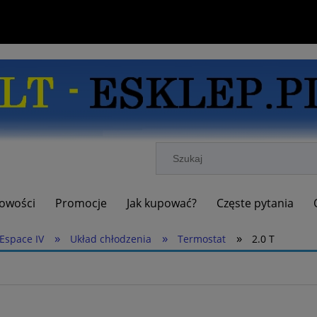
owości
Promocje
Jak kupować?
Częste pytania
»
»
»
Espace IV
Układ chłodzenia
Termostat
2.0 T