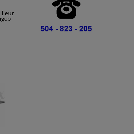
illeur
ngoo
una