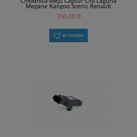
Chłodnica oleju Captur Clio Laguna
Megane Kangoo Scenic Renault
213059324R=8200923115
350,00 zł
do koszyka