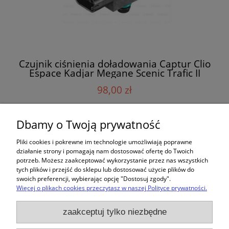
Czujnik ciśnienia doładowania Captur Clio
Espace Kadjar Megane Scenic Trafic II
Renault 8200168253
98,00 zł
Dbamy o Twoją prywatność
do koszyka
Pliki cookies i pokrewne im technologie umożliwiają poprawne
działanie strony i pomagają nam dostosować ofertę do Twoich
potrzeb. Możesz zaakceptować wykorzystanie przez nas wszystkich
«
1
2
3
4
5
...
30
»
tych plików i przejść do sklepu lub dostosować użycie plików do
swoich preferencji, wybierając opcję "Dostosuj zgody".
Więcej o plikach cookies przeczytasz w naszej Polityce prywatności.
Zakupy
zaakceptuj tylko niezbędne
Pomoc