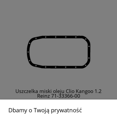
Uszczelka miski oleju Clio Kangoo 1.2
Reinz 71-33366-00
76,00 zł
Dbamy o Twoją prywatność