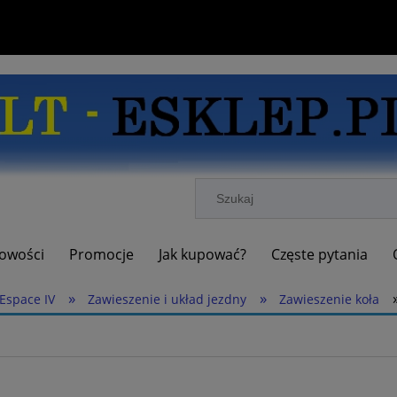
owości
Promocje
Jak kupować?
Częste pytania
»
»
Espace IV
Zawieszenie i układ jezdny
Zawieszenie koła