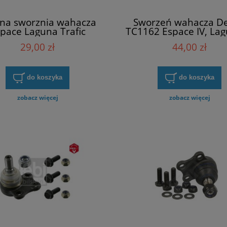
na sworznia wahacza
Sworzeń wahacza De
pace Laguna Trafic
TC1162 Espace IV, Lagu
enault 401326468R
Trafic II (
29,00 zł
44,00 zł
do koszyka
do koszyka
zobacz więcej
zobacz więcej