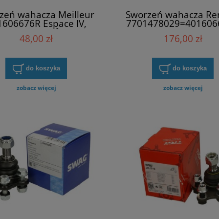
zeń wahacza Meilleur
Sworzeń wahacza Re
1606676R Espace IV,
7701478029=401606
aguna II, Trafic II (
Espace IV, Laguna II, Tr
48,00 zł
176,00 zł
(
do koszyka
do koszyka
zobacz więcej
zobacz więcej