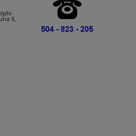
lphi
na II,