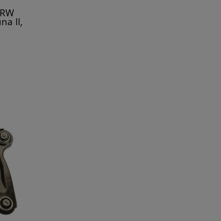
TRW
na II,