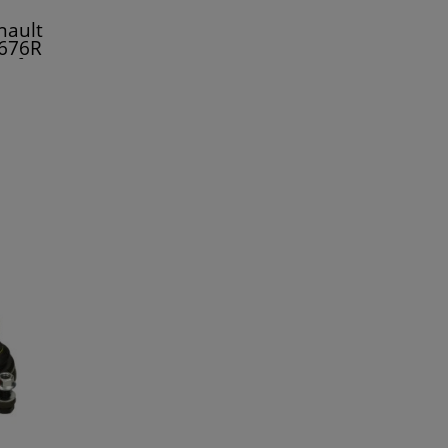
nault
676R
afic II