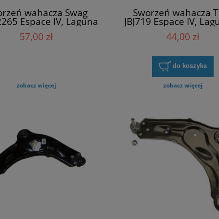
orzeń wahacza Swag
Sworzeń wahacza 
265 Espace IV, Laguna
JBJ719 Espace IV, Lagu
II, Trafic II (
Trafic II (
57,00 zł
44,00 zł
do koszyka
zobacz więcej
zobacz więcej