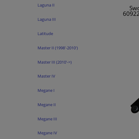
Laguna II
Sw
60922
Laguna III
Latitude
Master II (1998'-2010')
Master III (2010'->)
Master IV
Megane I
Megane II
Megane III
Megane IV