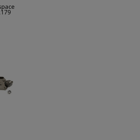
space
2179