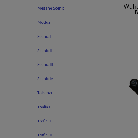
Waha
Megane Scenic
I
Modus
Scenic I
Scenic II
Scenic III
Scenic IV
Talisman
Thalia II
Trafic II
Trafic III