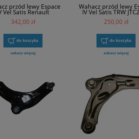
cz przód lewy Espace
Wahacz przód lewy E
V Vel Satis Renault
IV Vel Satis TRW JTC
545050804R
342,00 zł
250,00 zł
do koszyka
do koszyka
zobacz więcej
zobacz więcej