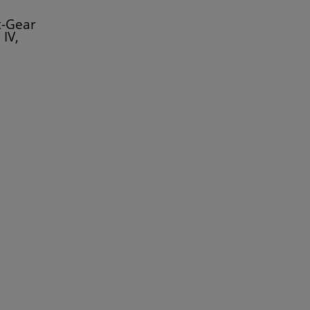
-Gear
IV,
 (