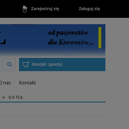
Zaloguj się
Zarejestruj się
Koszyk:
(pusty)
O nas
Kontakt
»
0.9 TCe