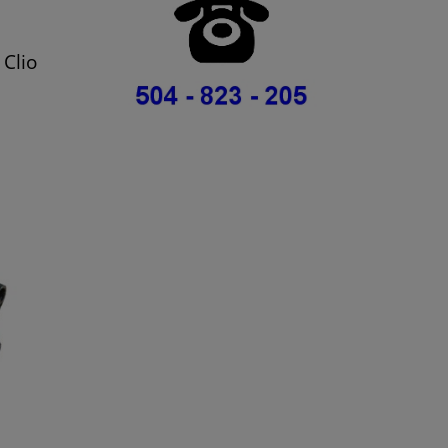
a
Clio
ane
phi