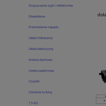
Oczyszczanie szyb i reflektorów
doł
Oświetlenie
Es
Sc
Przeniesienie napędu
Układ chłodzenia
Układ elektryczny
Antena dachowa
Cewka zapłonowa
Czujniki
Ciśnienia turbiny
1.5 dCI