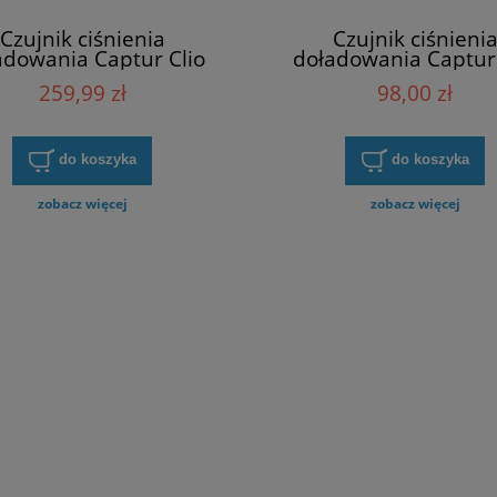
Czujnik ciśnienia
Czujnik ciśnieni
adowania Captur Clio
doładowania Captur 
pace Kadjar Megane
Espace Kadjar Meg
259,99 zł
98,00 zł
cenic Trafic II NGK
Scenic Trafic II Ren
EPBBPN3-V007Z
8200168253
do koszyka
do koszyka
zobacz więcej
zobacz więcej