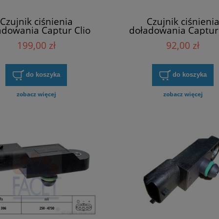
Czujnik ciśnienia
Czujnik ciśnieni
adowania Captur Clio
doładowania Captur 
pace Kadjar Megane
Espace Kadjar Meg
199,00 zł
92,00 zł
enic Trafic II Bosch
Scenic Trafic II Del
0281002996
PS10130
do koszyka
do koszyka
zobacz więcej
zobacz więcej