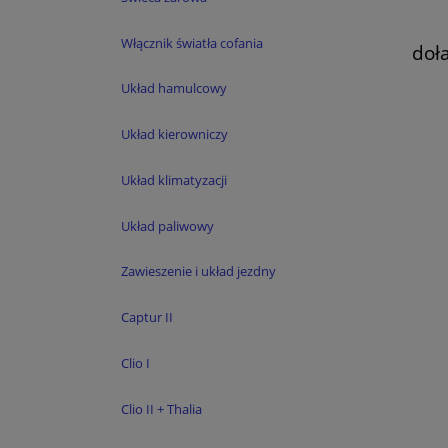
Włącznik światła cofania
doł
Es
S
Układ hamulcowy
Układ kierowniczy
Układ klimatyzacji
Układ paliwowy
Zawieszenie i układ jezdny
Captur II
Clio I
Clio II + Thalia