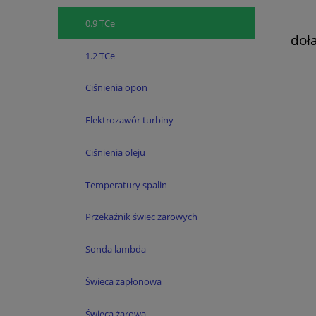
0.9 TCe
doł
Es
1.2 TCe
Scenic
Ciśnienia opon
Elektrozawór turbiny
Ciśnienia oleju
Temperatury spalin
Przekaźnik świec żarowych
Sonda lambda
Świeca zapłonowa
Świeca żarowa