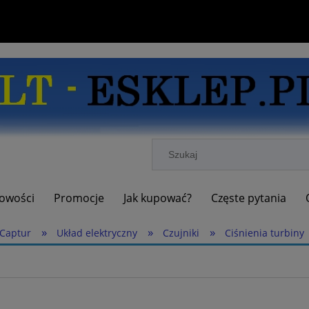
owości
Promocje
Jak kupować?
Częste pytania
»
»
»
Captur
Układ elektryczny
Czujniki
Ciśnienia turbiny