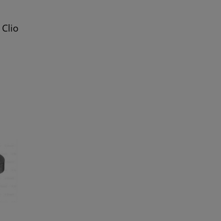
a
Clio
ane
ar 21-