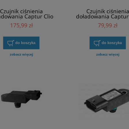
Czujnik ciśnienia
Czujnik ciśnieni
adowania Captur Clio
doładowania Captur 
pace Kadjar Megane
Espace Kadjar Meg
175,99 zł
79,99 zł
 Trafic II EPS 1.993.121
Scenic Trafic II Max-Ge
0370
do koszyka
do koszyka
zobacz więcej
zobacz więcej