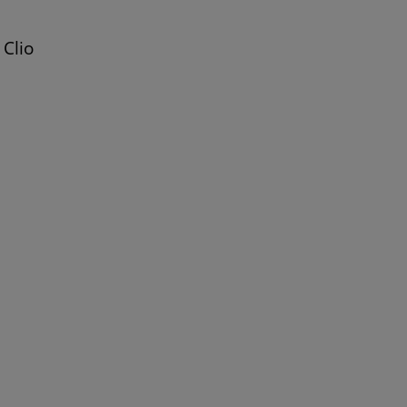
a
Clio
ane
ault