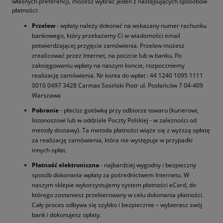
własnych preferencji, możesz wybrać jeden z następujących sposobów
płatności:
Przelew
- wpłaty należy dokonać na wskazany numer rachunku
bankowego, który przekażemy Ci w wiadomości email
potwierdzającej przyjęcie zamówienia. Przelew możesz
zrealizować przez Internet, na poczcie lub w banku. Po
zaksięgowaniu wpłaty na naszym koncie, rozpoczniemy
realizację zamówienia. Nr konta do wpłat : 44 1240 1095 1111
0010 0497 3428 Carmax Sosiński Piotr ul. Posłańców 7 04-409
Warszawa
Pobranie
- płacisz gotówką przy odbiorze towaru (kurierowi,
listonoszowi lub w oddziale Poczty Polskiej - w zależności od
metody dostawy). Ta metoda płatności wiąże się z wyższą opłatę
za realizację zamówienia, która nie występuje w przypadki
innych opłat.
Płatność elektroniczna
- najbardziej wygodny i bezpieczny
sposób dokonania wpłaty za pośrednictwem Internetu. W
naszym sklepie wykorzystujemy system płatności eCard, do
którego zostaniesz przekierowany w celu dokonania płatności.
Cały proces odbywa się szybko i bezpiecznie – wybierasz swój
bank i dokonujesz opłaty.