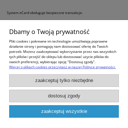
System eCard obsługuje bezpieczne transakcje:
karta płatnicza
- Visa, Visa Electron, MasterCard, MasterCard
Electronic, Maestro,
Dbamy o Twoją prywatność
ePrzelewy
- lista obsługiwanych obecnie banków dostępna po
Pliki cookies i pokrewne im technologie umożliwiają poprawne
wyborze tej formy płatności na etapie zamówienia,
działanie strony i pomagają nam dostosować ofertę do Twoich
inne
- Płacę gotówką z Unikasą, Wydrukuj i Zapłać.
potrzeb. Możesz zaakceptować wykorzystanie przez nas wszystkich
tych plików i przejść do sklepu lub dostosować użycie plików do
swoich preferencji, wybierając opcję "Dostosuj zgody".
Więcej o plikach cookies przeczytasz w naszej Polityce prywatności.
Zakupy
zaakceptuj tylko niezbędne
Pomoc
dostosuj zgody
Moje konto
zaakceptuj wszystkie
Informacje