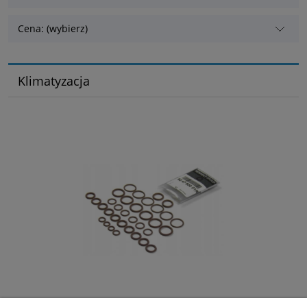
Cena: (wybierz)
Klimatyzacja
Uszczelki (oringi) klimatyzacji Espace V