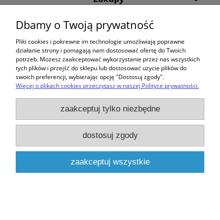
Dbamy o Twoją prywatność
Pomoc
Pliki cookies i pokrewne im technologie umożliwiają poprawne
Moje konto
działanie strony i pomagają nam dostosować ofertę do Twoich
potrzeb. Możesz zaakceptować wykorzystanie przez nas wszystkich
tych plików i przejść do sklepu lub dostosować użycie plików do
Informacje
swoich preferencji, wybierając opcję "Dostosuj zgody".
Więcej o plikach cookies przeczytasz w naszej Polityce prywatności.
pokaż pełną wersję strony
zaakceptuj tylko niezbędne
Sklep internetowy Shoper.pl
dostosuj zgody
zaakceptuj wszystkie