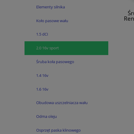
Elementy silnika
Śr
Rena
Koło pasowe wału
Laguna
1.5 dCI
2.0 16v sport
Śruba koła pasowego
1.4 16v
1.6 16v
Obudowa uszczelniacza wału
Odma oleju
Osprzęt paska klinowego