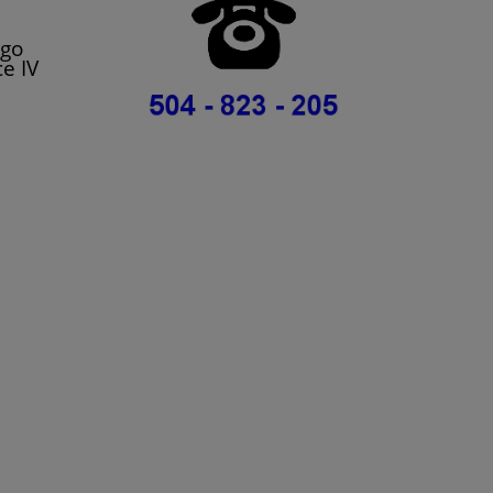
ego
ce IV
 Scenic