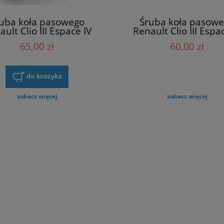
uba koła pasowego
Śruba koła pasow
ult Clio III Espace IV
Renault Clio III Espa
 II III Megane II Scenic
Laguna II III Megane II
65,00 zł
60,00 zł
II 8200608653
II 8200608653
do koszyka
zobacz więcej
zobacz więcej