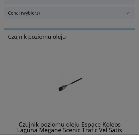
Cena: (wybierz)
Czujnik poziomu oleju
Czujnik poziomu oleju Espace Koleos
Laguna Megane Scenic Trafic Vel Satis
Renault 111452631R