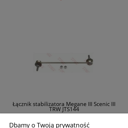
Łącznik stabilizatora Megane III Scenic III
TRW JTS144
58,00 zł
Dbamy o Twoją prywatność