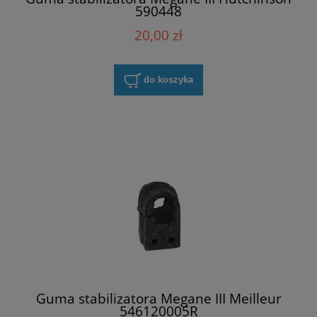
590448
20,00 zł
do koszyka
Guma stabilizatora Megane III Meilleur
546120005R