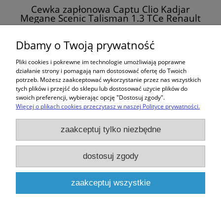
Cewka zapłonowa Captu Clio Kadjar
Megane Scenic Talisman 1.3 TCe Renault
224332935R OEM
97,00 zł
Dbamy o Twoją prywatność
Pliki cookies i pokrewne im technologie umożliwiają poprawne
do koszyka
działanie strony i pomagają nam dostosować ofertę do Twoich
potrzeb. Możesz zaakceptować wykorzystanie przez nas wszystkich
tych plików i przejść do sklepu lub dostosować użycie plików do
swoich preferencji, wybierając opcję "Dostosuj zgody".
Więcej o plikach cookies przeczytasz w naszej Polityce prywatności.
Zakupy
zaakceptuj tylko niezbędne
Pomoc
dostosuj zgody
Moje konto
zaakceptuj wszystkie
Informacje
pokaż pełną wersję strony