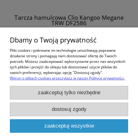
Tarcza hamulcowa Clio Kangoo Megane
TRW DF2586
116,00 zł
Dbamy o Twoją prywatność
Pliki cookies i pokrewne im technologie umożliwiają poprawne
do koszyka
działanie strony i pomagają nam dostosować ofertę do Twoich
potrzeb. Możesz zaakceptować wykorzystanie przez nas wszystkich
tych plików i przejść do sklepu lub dostosować użycie plików do
swoich preferencji, wybierając opcję "Dostosuj zgody".
Więcej o plikach cookies przeczytasz w naszej Polityce prywatności.
Zakupy
zaakceptuj tylko niezbędne
Pomoc
dostosuj zgody
Moje konto
zaakceptuj wszystkie
Informacje