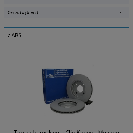
Cena: (wybierz)
z ABS
Tarcza hamulcowa Clio Kangoo Megane