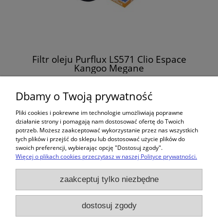
Filtr oleju Purflux LS571 Clio Espace
Kangoo Megane
18,00 zł
Dbamy o Twoją prywatność
Pliki cookies i pokrewne im technologie umożliwiają poprawne
działanie strony i pomagają nam dostosować ofertę do Twoich
potrzeb. Możesz zaakceptować wykorzystanie przez nas wszystkich
«
1
2
3
4
5
...
11
»
tych plików i przejść do sklepu lub dostosować użycie plików do
swoich preferencji, wybierając opcję "Dostosuj zgody".
Więcej o plikach cookies przeczytasz w naszej Polityce prywatności.
Zakupy
zaakceptuj tylko niezbędne
Pomoc
dostosuj zgody
Moje konto