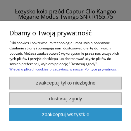
Łożysko koła przód Captur Clio Kangoo
Megane Modus Twingo SNR R155.75
133,00 zł
Dbamy o Twoją prywatność
Pliki cookies i pokrewne im technologie umożliwiają poprawne
do koszyka
działanie strony i pomagają nam dostosować ofertę do Twoich
potrzeb. Możesz zaakceptować wykorzystanie przez nas wszystkich
tych plików i przejść do sklepu lub dostosować użycie plików do
swoich preferencji, wybierając opcję "Dostosuj zgody".
Więcej o plikach cookies przeczytasz w naszej Polityce prywatności.
Zakupy
zaakceptuj tylko niezbędne
Pomoc
dostosuj zgody
Moje konto
zaakceptuj wszystkie
Informacje