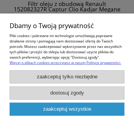
Filtr oleju z obudową Renault
152082327R Captur Clio Kadjar Megane
Scenic Talisman Twingo TCe
27,00 zł
Dbamy o Twoją prywatność
Pliki cookies i pokrewne im technologie umożliwiają poprawne
do koszyka
działanie strony i pomagają nam dostosować ofertę do Twoich
potrzeb. Możesz zaakceptować wykorzystanie przez nas wszystkich
tych plików i przejść do sklepu lub dostosować użycie plików do
swoich preferencji, wybierając opcję "Dostosuj zgody".
Więcej o plikach cookies przeczytasz w naszej Polityce prywatności.
Zakupy
zaakceptuj tylko niezbędne
Pomoc
dostosuj zgody
Moje konto
zaakceptuj wszystkie
Informacje
pokaż pełną wersję strony