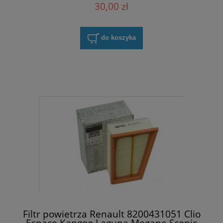
30,00 zł
do koszyka
Filtr powietrza Renault 8200431051 Clio
Espace Kangoo Laguna Megane Scenic