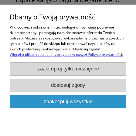
Trafic II
33,00 zł
Dbamy o Twoją prywatność
Pliki cookies i pokrewne im technologie umożliwiają poprawne
do koszyka
działanie strony i pomagają nam dostosować ofertę do Twoich
potrzeb. Możesz zaakceptować wykorzystanie przez nas wszystkich
tych plików i przejść do sklepu lub dostosować użycie plików do
swoich preferencji, wybierając opcję "Dostosuj zgody".
Więcej o plikach cookies przeczytasz w naszej Polityce prywatności.
Zakupy
zaakceptuj tylko niezbędne
Pomoc
dostosuj zgody
Moje konto
zaakceptuj wszystkie
Informacje
pokaż pełną wersję strony
Sklep internetowy Shoper.pl