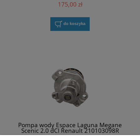
175,00 zł
do koszyka
Pompa wody Espace Laguna Megane
Scenic 2.0 dCI Renault 210103098R