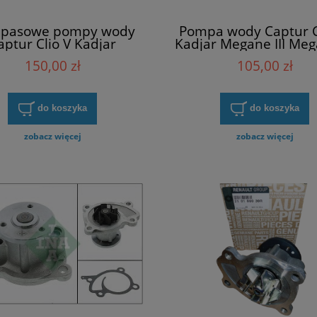
 pasowe pompy wody
Pompa wody Captur Cl
aptur Clio V Kadjar
Kadjar Megane III Meg
e Scenic Talisman 1.3
Scenic III IV Twingo II
150,00 zł
105,00 zł
 Renault 210510501R
N151
do koszyka
do koszyka
zobacz więcej
zobacz więcej