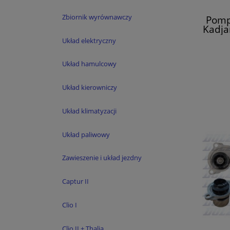
Zbiornik wyrównawczy
Pomp
Kadja
Scen
Układ elektryczny
Układ hamulcowy
Układ kierowniczy
Układ klimatyzacji
Układ paliwowy
Zawieszenie i układ jezdny
Captur II
Clio I
Clio II + Thalia