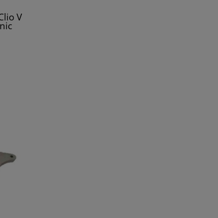
lio V
nic
nault