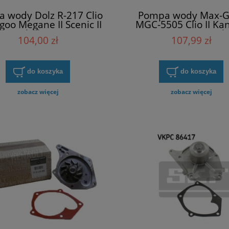
 wody Dolz R-217 Clio
Pompa wody Max-G
ngoo Megane II Scenic II
MGC-5505 Clio II Ka
Thalia II
Megane II Scenic II Tha
104,00 zł
107,99 zł
do koszyka
do koszyka
zobacz więcej
zobacz więcej