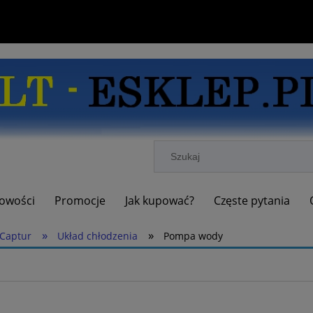
owości
Promocje
Jak kupować?
Częste pytania
»
»
Captur
Układ chłodzenia
Pompa wody