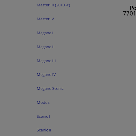
Master III (2010'->)
Po
7701
Megan
Master IV
Megane I
Megane II
Megane III
Megane IV
Megane Scenic
Modus
Scenic I
Scenic II