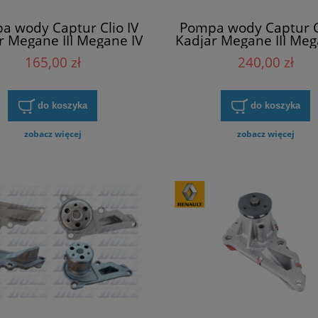
a wody Captur Clio IV
Pompa wody Captur Cl
r Megane III Megane IV
Kadjar Megane III Meg
ic III IV Twingo III INA
Scenic III IV Twingo 
165,00 zł
240,00 zł
538038310
Renault 21010803
do koszyka
do koszyka
zobacz więcej
zobacz więcej