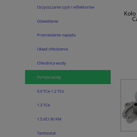
Oczyszczanie szyb i reflektorów
Koło
C
Oświetlenie
Megan
TCe
Przeniesienie napędu
Układ chłodzenia
Chłodnica wody
Pompa wody
0.9 TCe-1.2 TCe
1.3 TCe
1.5 dCI 90 KM
Termostat