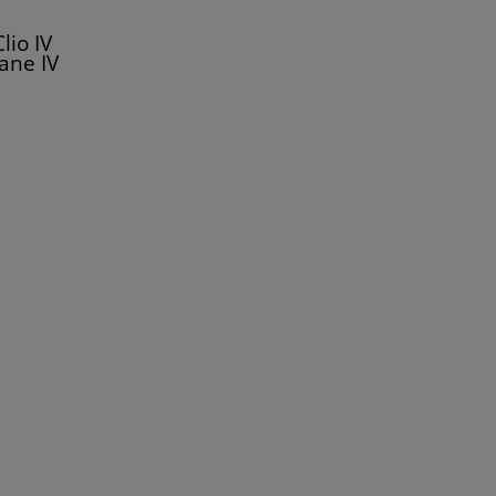
io IV
ane IV
III
0R