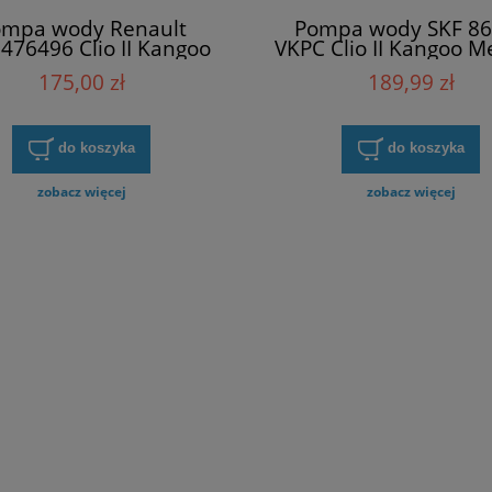
mpa wody Renault
Pompa wody SKF 8
476496 Clio II Kangoo
VKPC Clio II Kangoo 
e II Scenic II Thalia II
II Scenic II Thalia I
175,00 zł
189,99 zł
do koszyka
do koszyka
zobacz więcej
zobacz więcej