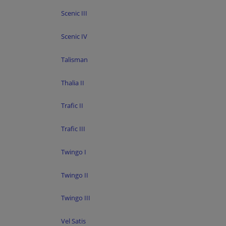
Scenic III
Scenic IV
Talisman
Thalia II
Trafic II
Trafic III
Twingo I
Twingo II
Twingo III
Vel Satis