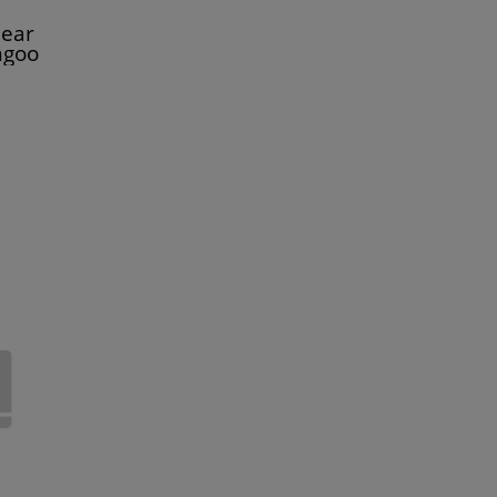
ear
ngoo
lia II