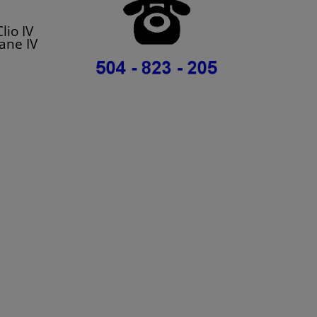
io IV
ane IV
I Dolz