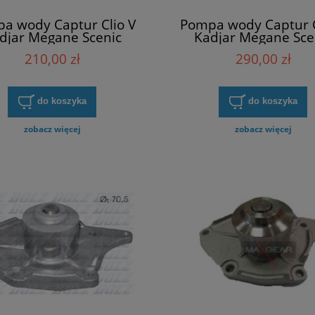
a wody Captur Clio V
Pompa wody Captur C
djar Megane Scenic
Kadjar Megane Sce
man 1.3 TCe Dolz R241
Talisman 1.3 TCe Re
210,00 zł
290,00 zł
210109404R
do koszyka
do koszyka
zobacz więcej
zobacz więcej