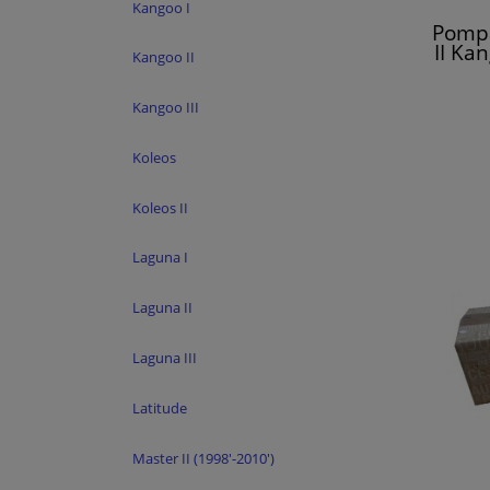
Kangoo I
Pompa
II Ka
Kangoo II
Kangoo III
Koleos
Koleos II
Laguna I
Laguna II
Laguna III
Latitude
Master II (1998'-2010')