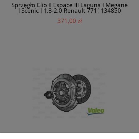
Sprzęgło Clio II Espace III Laguna I Megane
I Scenic I 1.8-2.0 Renault 7711134850
371,00 zł
Sprzęgło Clio II Espace III Laguna I Megane