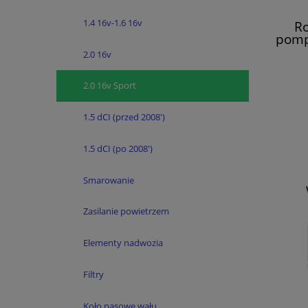
1.4 16v-1.6 16v
Ro
pomp
Es
2.0 16v
Meg
2.0 16v Sport
1.5 dCI (przed 2008')
1.5 dCI (po 2008')
Smarowanie
Zasilanie powietrzem
Elementy nadwozia
Filtry
Koło pasowe wału