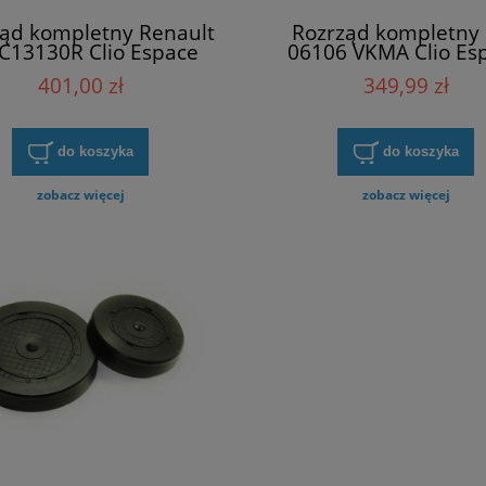
ąd kompletny Renault
Rozrząd kompletny
C13130R Clio Espace
06106 VKMA Clio Es
una Megane Megane
Laguna Megane Me
401,00 zł
349,99 zł
Scenic Vel Satis
Scenic Vel Satis
do koszyka
do koszyka
zobacz więcej
zobacz więcej