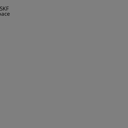
 SKF
pace
gane