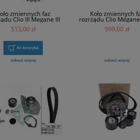
oło zmiennych faz
Koło zmiennych f
ądu Clio III Megane III
rozrządu Clio Megane
T Renault 7701478459
RS, Tce Hepu
513,00 zł
599,00 zł
do koszyka
zobacz więcej
zobacz więcej