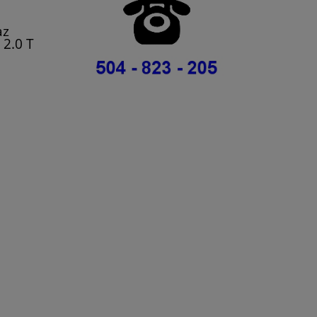
az
 2.0 T