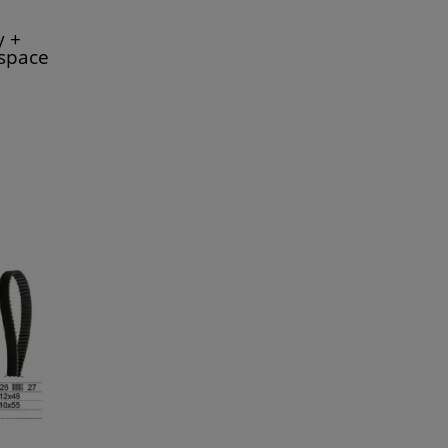
y +
space
gane