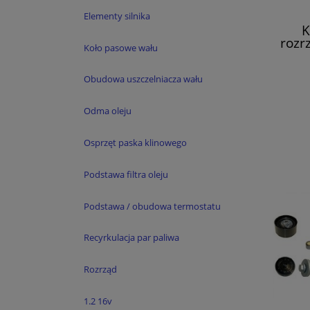
Elementy silnika
K
rozrz
Koło pasowe wału
2.0 
Obudowa uszczelniacza wału
Odma oleju
Osprzęt paska klinowego
Podstawa filtra oleju
Podstawa / obudowa termostatu
Recyrkulacja par paliwa
Rozrząd
1.2 16v