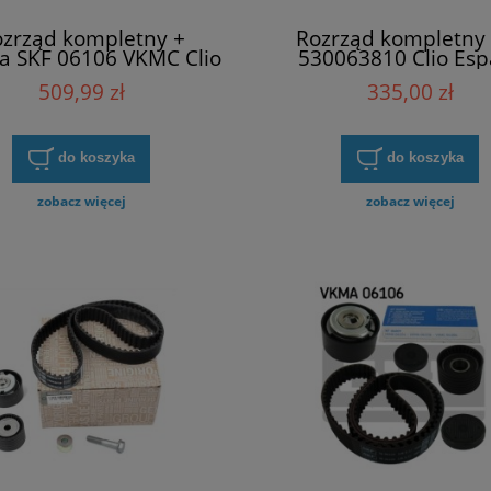
zrząd kompletny +
Rozrząd kompletny
 SKF 06106 VKMC Clio
530063810 Clio Esp
pace Laguna Megane
Laguna Megane Me
509,99 zł
335,00 zł
ane Scenic Vel Satis
Scenic Vel Satis
do koszyka
do koszyka
zobacz więcej
zobacz więcej