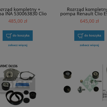
zrząd kompletny +
Rozrząd kompletn
a INA 530063830 Clio
pompa Renault Clio E
pace Laguna Megane
Laguna Megane Me
485,00 zł
645,00 zł
ane Scenic Vel Satis
Scenic Vel Satis
do koszyka
do koszyka
zobacz więcej
zobacz więcej