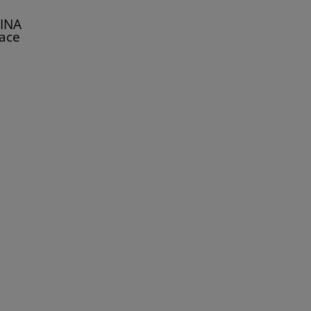
 INA
ace
gane