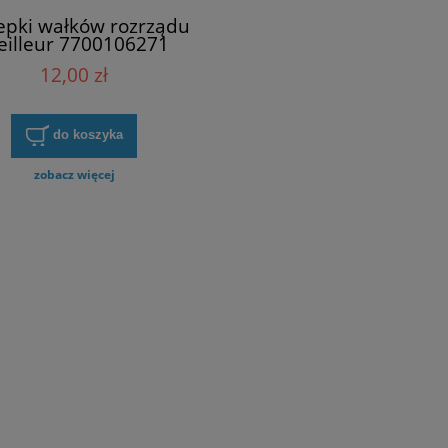
epki wałków rozrządu
illeur 7700106271
12,00 zł
do koszyka
zobacz więcej