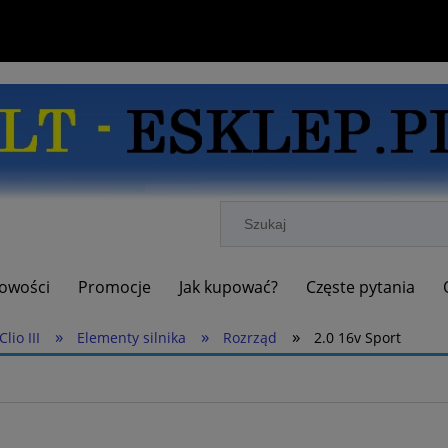
owości
Promocje
Jak kupować?
Częste pytania
»
»
»
Clio III
Elementy silnika
Rozrząd
2.0 16v Sport