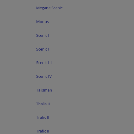
Megane Scenic
Modus
Scenic I
Scenic II
Scenic III
Scenic IV
Talisman
Thalia II
Trafic II
Trafic III