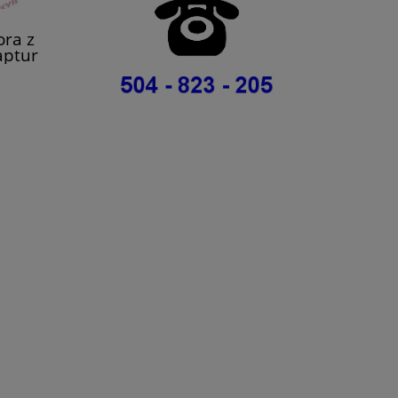
ra z
Captur
554