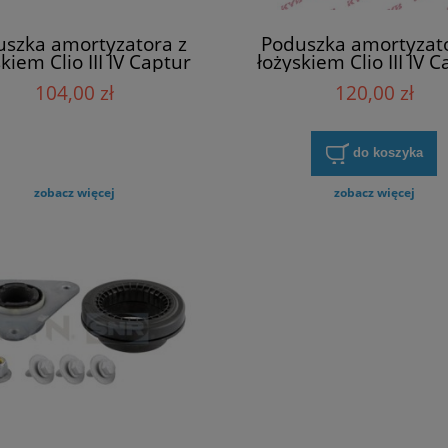
uszka amortyzatora z
Poduszka amortyzato
kiem Clio III IV Captur
łożyskiem Clio III IV 
us Hutchinson KS189
Modus Kayaba SM1
104,00 zł
120,00 zł
do koszyka
zobacz więcej
zobacz więcej