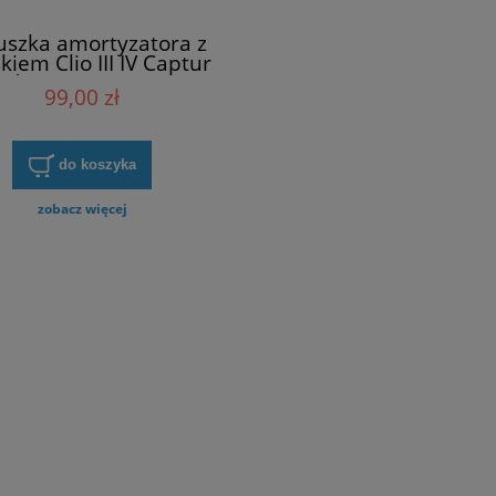
uszka amortyzatora z
kiem Clio III IV Captur
dus SNR KB655.40
99,00 zł
do koszyka
zobacz więcej