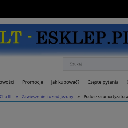
owości
Promocje
Jak kupować?
Częste pytania
»
»
Clio III
Zawieszenie i układ jezdny
Poduszka amortyzator