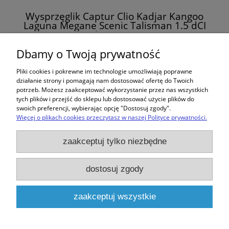
Wysprzęglik Captur Clio Kadjar Kangoo
Laguna Megane Scenic Talisman 1.5 dCI
Valeo 804544
325,00 zł
Dbamy o Twoją prywatność
Pliki cookies i pokrewne im technologie umożliwiają poprawne
do koszyka
działanie strony i pomagają nam dostosować ofertę do Twoich
potrzeb. Możesz zaakceptować wykorzystanie przez nas wszystkich
tych plików i przejść do sklepu lub dostosować użycie plików do
swoich preferencji, wybierając opcję "Dostosuj zgody".
Więcej o plikach cookies przeczytasz w naszej Polityce prywatności.
Zakupy
zaakceptuj tylko niezbędne
Pomoc
dostosuj zgody
Moje konto
zaakceptuj wszystkie
Informacje