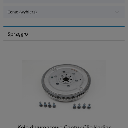
Cena: (wybierz)
Sprzęgło
Koło dwumasowe Captur Clio Kadjar