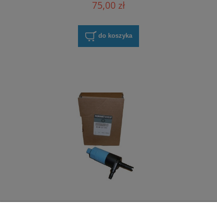
75,00 zł
do koszyka
Pompka spryskiwaczy reflektorów Espace
IV Laguna II Renault 8200331654