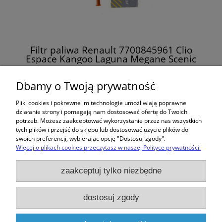
Filtr paliwa Renault 7700845961 Clio
Espace Kangoo Laguna Megane Scenic
Thalia Twingo
20,00 zł
Dbamy o Twoją prywatność
Pliki cookies i pokrewne im technologie umożliwiają poprawne
do koszyka
działanie strony i pomagają nam dostosować ofertę do Twoich
potrzeb. Możesz zaakceptować wykorzystanie przez nas wszystkich
tych plików i przejść do sklepu lub dostosować użycie plików do
swoich preferencji, wybierając opcję "Dostosuj zgody".
Więcej o plikach cookies przeczytasz w naszej Polityce prywatności.
Zakupy
zaakceptuj tylko niezbędne
Pomoc
dostosuj zgody
Moje konto