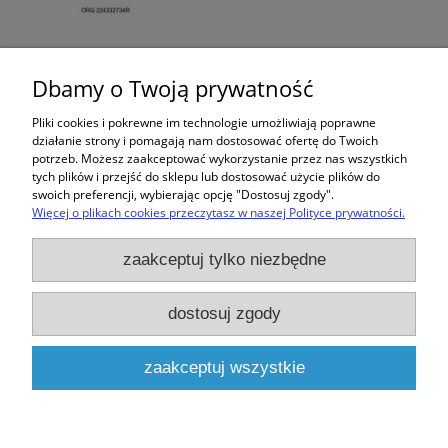
Cewka zapłonowa Captur II Clio V 1.0 TCe
Renault 224332734R
Dbamy o Twoją prywatność
182,00 zł
Pliki cookies i pokrewne im technologie umożliwiają poprawne
działanie strony i pomagają nam dostosować ofertę do Twoich
potrzeb. Możesz zaakceptować wykorzystanie przez nas wszystkich
tych plików i przejść do sklepu lub dostosować użycie plików do
swoich preferencji, wybierając opcję "Dostosuj zgody".
Więcej o plikach cookies przeczytasz w naszej Polityce prywatności.
Zakupy
zaakceptuj tylko niezbędne
Pomoc
dostosuj zgody
Moje konto
zaakceptuj wszystkie
Informacje
pokaż pełną wersję strony