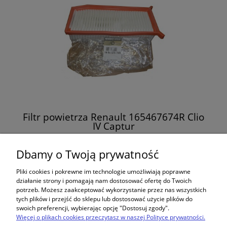
Filtr powietrza Renault 165467674R Clio
IV Captur
45,00 zł
Dbamy o Twoją prywatność
Pliki cookies i pokrewne im technologie umożliwiają poprawne
do koszyka
działanie strony i pomagają nam dostosować ofertę do Twoich
potrzeb. Możesz zaakceptować wykorzystanie przez nas wszystkich
tych plików i przejść do sklepu lub dostosować użycie plików do
swoich preferencji, wybierając opcję "Dostosuj zgody".
Więcej o plikach cookies przeczytasz w naszej Polityce prywatności.
Zakupy