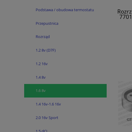
Podstawa / obudowa termostatu
Rozrz
7701
Przepustnica
Rozrząd
1.2 8v (D7F)
1.2 16v
1.4 8v
1.6 8v
1.4 16v-1.6 16v
2.0 16v Sport
1.5 dCI