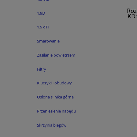
Roz
1.9D
KD4
1.9 dTI
Smarowanie
Zasilanie powietrzem
Filtry
Kluczyki i obudowy
Osłona silnika górna
Przeniesienie napędu
Skrzynia biegów