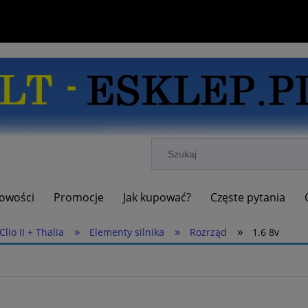
owości
Promocje
Jak kupować?
Częste pytania
»
»
»
Clio II + Thalia
Elementy silnika
Rozrząd
1.6 8v