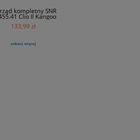
rząd kompletny SNR
55.41 Clio II Kangoo
Megane I
133,99 zł
zobacz więcej