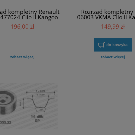
ąd kompletny Renault
Rozrząd kompletny
477024 Clio II Kangoo
06003 VKMA Clio II K
Megane I
Megane I
196,00 zł
149,99 zł
do koszyka
zobacz więcej
zobacz więcej