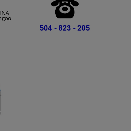
 INA
angoo