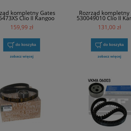
ząd kompletny Gates
Rozrząd kompletny
473XS Clio II Kangoo
530049010 Clio II K
Megane I
Megane I
159,99 zł
131,00 zł
do koszyka
do koszyka
zobacz więcej
zobacz więcej