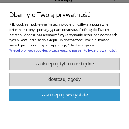
Dbamy o Twoją prywatność
Pomoc
Pliki cookies i pokrewne im technologie umożliwiają poprawne
Moje konto
działanie strony i pomagają nam dostosować ofertę do Twoich
potrzeb. Możesz zaakceptować wykorzystanie przez nas wszystkich
tych plików i przejść do sklepu lub dostosować użycie plików do
Informacje
swoich preferencji, wybierając opcję "Dostosuj zgody".
Więcej o plikach cookies przeczytasz w naszej Polityce prywatności.
pokaż pełną wersję strony
zaakceptuj tylko niezbędne
Sklep internetowy Shoper.pl
dostosuj zgody
zaakceptuj wszystkie