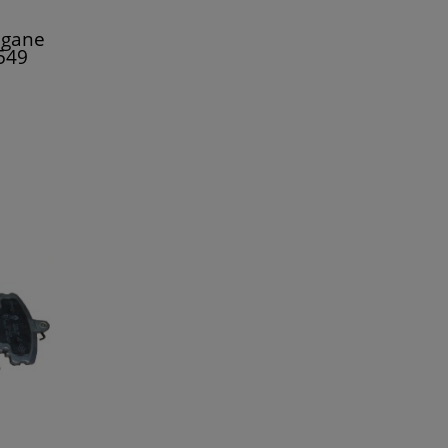
egane
549