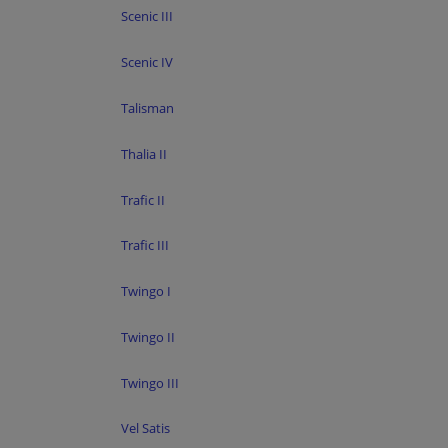
Scenic III
Scenic IV
Talisman
Thalia II
Trafic II
Trafic III
Twingo I
Twingo II
Twingo III
Vel Satis