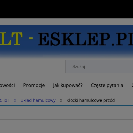
owości
Promocje
Jak kupować?
Częste pytania
»
»
Clio I
Układ hamulcowy
Klocki hamulcowe przód