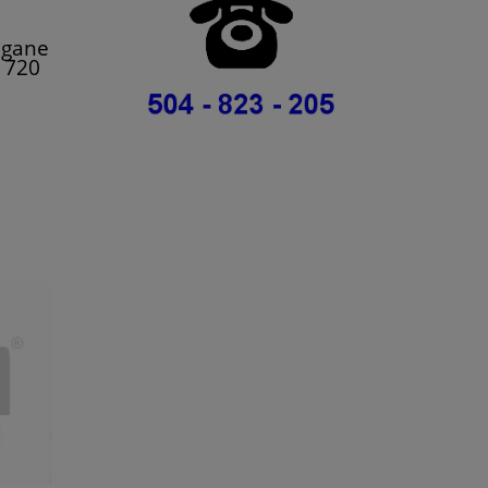
egane
 720