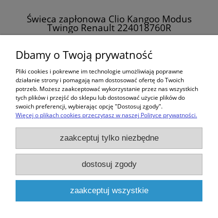
Świeca zapłonowa Clio Kangoo Modus
Twingo Renault 224018760R
16,00 zł
Dbamy o Twoją prywatność
Pliki cookies i pokrewne im technologie umożliwiają poprawne
do koszyka
działanie strony i pomagają nam dostosować ofertę do Twoich
potrzeb. Możesz zaakceptować wykorzystanie przez nas wszystkich
tych plików i przejść do sklepu lub dostosować użycie plików do
swoich preferencji, wybierając opcję "Dostosuj zgody".
Więcej o plikach cookies przeczytasz w naszej Polityce prywatności.
Zakupy
zaakceptuj tylko niezbędne
Pomoc
dostosuj zgody
Moje konto
zaakceptuj wszystkie
Informacje