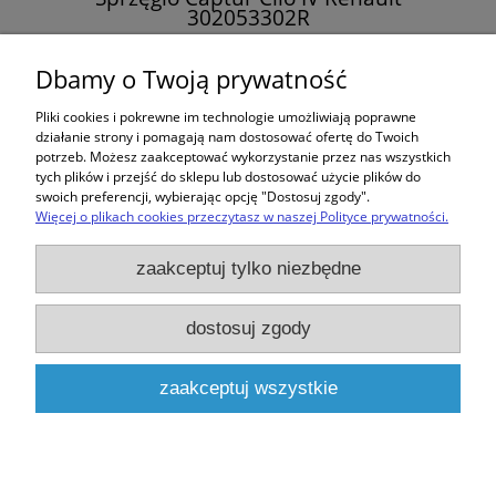
302053302R
578,00 zł
Dbamy o Twoją prywatność
Pliki cookies i pokrewne im technologie umożliwiają poprawne
do koszyka
działanie strony i pomagają nam dostosować ofertę do Twoich
potrzeb. Możesz zaakceptować wykorzystanie przez nas wszystkich
tych plików i przejść do sklepu lub dostosować użycie plików do
swoich preferencji, wybierając opcję "Dostosuj zgody".
Więcej o plikach cookies przeczytasz w naszej Polityce prywatności.
Zakupy
zaakceptuj tylko niezbędne
Pomoc
dostosuj zgody
Moje konto
zaakceptuj wszystkie
Informacje
pokaż pełną wersję strony