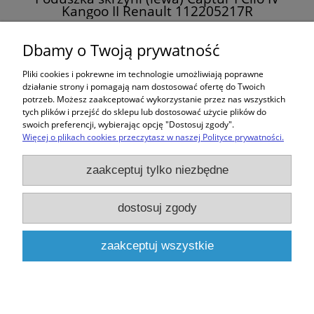
Kangoo II Renault 112205217R
105,00 zł
Dbamy o Twoją prywatność
Pliki cookies i pokrewne im technologie umożliwiają poprawne
do koszyka
działanie strony i pomagają nam dostosować ofertę do Twoich
potrzeb. Możesz zaakceptować wykorzystanie przez nas wszystkich
tych plików i przejść do sklepu lub dostosować użycie plików do
swoich preferencji, wybierając opcję "Dostosuj zgody".
Więcej o plikach cookies przeczytasz w naszej Polityce prywatności.
Zakupy
zaakceptuj tylko niezbędne
Pomoc
dostosuj zgody
Moje konto
zaakceptuj wszystkie
Informacje
pokaż pełną wersję strony