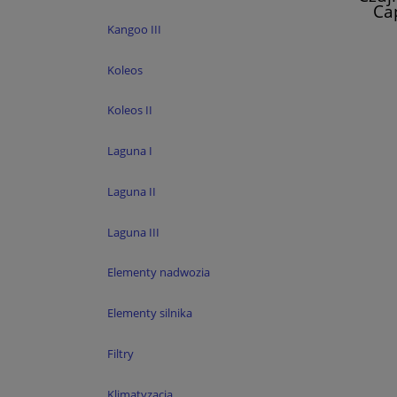
Ca
Ka
Kangoo III
Koleos
Koleos II
Laguna I
Laguna II
Laguna III
Elementy nadwozia
Elementy silnika
Filtry
Klimatyzacja