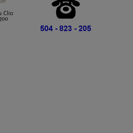
u Clio
goo
ult