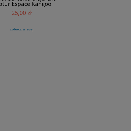
ptur Espace Kangoo
djar Laguna Renault
25,00 zł
8200970474 OEM
zobacz więcej