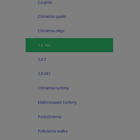
Czujniki
Ciśnienia spalin
Ciśnienia oleju
1.6 16v
2.0 T
2.0 dCI
Ciśnienia turbiny
Elektrozawór turbiny
Podciśnienia
Położenia wałka