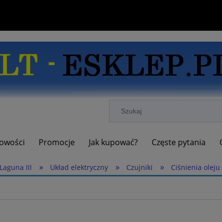
owości
Promocje
Jak kupować?
Częste pytania
»
»
»
Laguna III
Układ elektryczny
Czujniki
Ciśnienia oleju