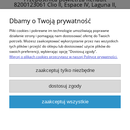
8200123061 Clio II, Espace IV, Laguna II,
Megane I, Megane II
909,00 zł
Dbamy o Twoją prywatność
Pliki cookies i pokrewne im technologie umożliwiają poprawne
do koszyka
działanie strony i pomagają nam dostosować ofertę do Twoich
potrzeb. Możesz zaakceptować wykorzystanie przez nas wszystkich
tych plików i przejść do sklepu lub dostosować użycie plików do
swoich preferencji, wybierając opcję "Dostosuj zgody".
Więcej o plikach cookies przeczytasz w naszej Polityce prywatności.
Zakupy
zaakceptuj tylko niezbędne
Pomoc
dostosuj zgody
Moje konto
zaakceptuj wszystkie
Informacje
pokaż pełną wersję strony