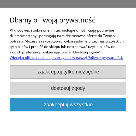
Pompa wody Valeo 506019 Clio II Kangoo
Megane Laguna Scenic
Dbamy o Twoją prywatność
93,99 zł
Pliki cookies i pokrewne im technologie umożliwiają poprawne
działanie strony i pomagają nam dostosować ofertę do Twoich
potrzeb. Możesz zaakceptować wykorzystanie przez nas wszystkich
tych plików i przejść do sklepu lub dostosować użycie plików do
swoich preferencji, wybierając opcję "Dostosuj zgody".
Więcej o plikach cookies przeczytasz w naszej Polityce prywatności.
Zakupy
zaakceptuj tylko niezbędne
Pomoc
dostosuj zgody
Moje konto
zaakceptuj wszystkie
Informacje
pokaż pełną wersję strony