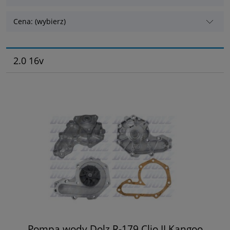
Cena: (wybierz)
2.0 16v
Pompa wody Dolz R-179 Clio II Kangoo