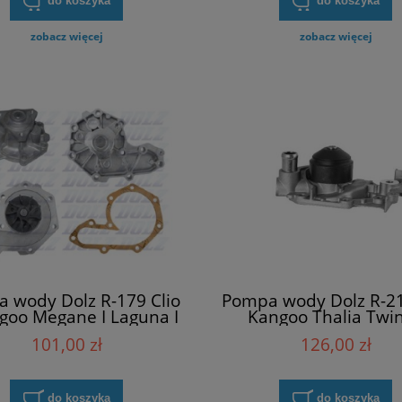
do koszyka
do koszyka
zobacz więcej
zobacz więcej
 wody Dolz R-179 Clio
Pompa wody Dolz R-21
ngoo Megane I Laguna I
Kangoo Thalia Twi
Scenic I
101,00 zł
126,00 zł
do koszyka
do koszyka