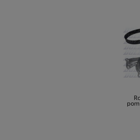
Ro
pomp
Ka
Ta