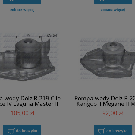
zobacz więcej
zobacz więcej
 wody Dolz R-219 Clio
Pompa wody Dolz R-22
ce IV Laguna Master II
Kangoo II Megane II 
ne Scenic Trafic II Vel
Scenic Thalia Twin
105,00 zł
92,00 zł
Satis
do koszyka
do koszyka