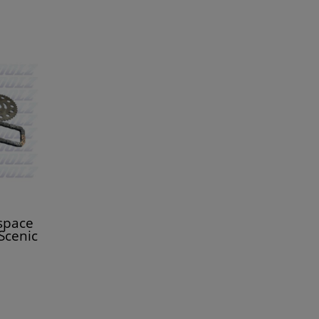
space
 Scenic
II 1.6
0