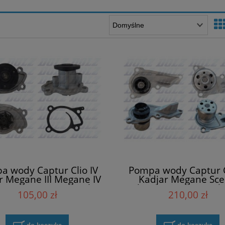
a wody Captur Clio IV
Pompa wody Captur C
r Megane III Megane IV
Kadjar Megane Sce
c III IV Twingo III Dolz
Talisman 1.3 TCe Dol
105,00 zł
210,00 zł
N151