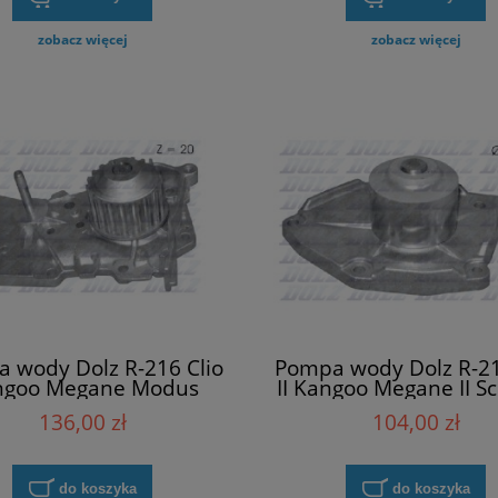
zobacz więcej
zobacz więcej
hamulcowe tył Meilleur
Termostat (wkład) Renault
6328 Megane Scenic
8200772985 Clio Kangoo Espa
Megane Laguna
439,00 zł
46,00 zł
do koszyka
do koszyka
 wody Dolz R-216 Clio
Pompa wody Dolz R-21
ngoo Megane Modus
II Kangoo Megane II Sce
una Scenic Twingo II
Thalia II
136,00 zł
104,00 zł
do koszyka
do koszyka