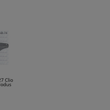
7 Clio
Modus
go