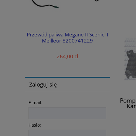
Tarcze 
Renault
Przewód paliwa Megane II Scenic II
770120
a II
Meilleur 8200741229
264,00 zł
Zaloguj się
Pompa
E-mail:
Ka
Lag
Hasło: