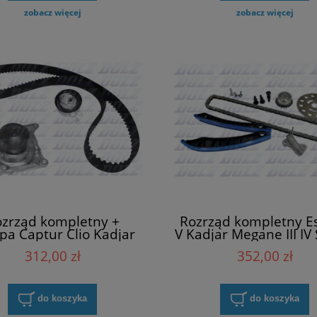
zobacz więcej
zobacz więcej
zrząd kompletny +
Rozrząd kompletny E
a Captur Clio Kadjar
V Kadjar Megane III IV
ngoo Megane Scenic
III IV Talisman Trafic I
312,00 zł
352,00 zł
lisman Dolz KD113
dCI Dolz SKCR15
do koszyka
do koszyka