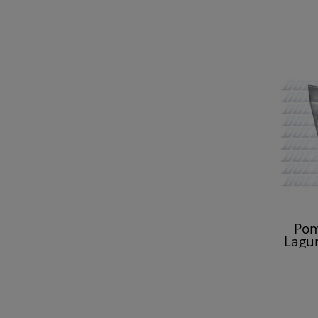
Pom
Lagun