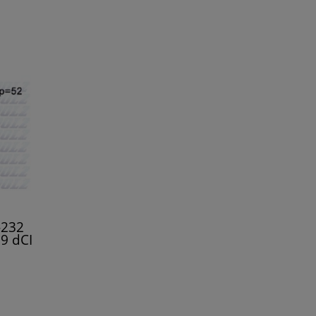
-232
.9 dCI