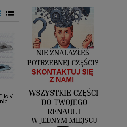
lio V
nic
z R241