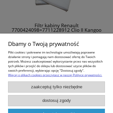
Filtr kabiny Renault
7700424098=7711228912 Clio II Kangoo
Megane
24,00 zł
Dbamy o Twoją prywatność
Pliki cookies i pokrewne im technologie umożliwiają poprawne
do koszyka
działanie strony i pomagają nam dostosować ofertę do Twoich
potrzeb. Możesz zaakceptować wykorzystanie przez nas wszystkich
tych plików i przejść do sklepu lub dostosować użycie plików do
swoich preferencji, wybierając opcję "Dostosuj zgody".
Więcej o plikach cookies przeczytasz w naszej Polityce prywatności.
Zakupy
zaakceptuj tylko niezbędne
Pomoc
dostosuj zgody
Moje konto