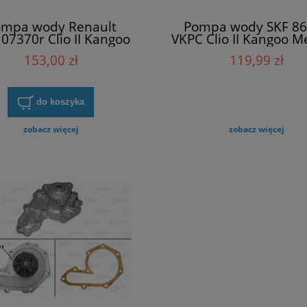
mpa wody Renault
Pompa wody SKF 8
07370r Clio II Kangoo
VKPC Clio II Kangoo 
ne I Laguna I Scenic I
I Laguna I Scenic 
153,00 zł
119,99 zł
do koszyka
zobacz więcej
zobacz więcej