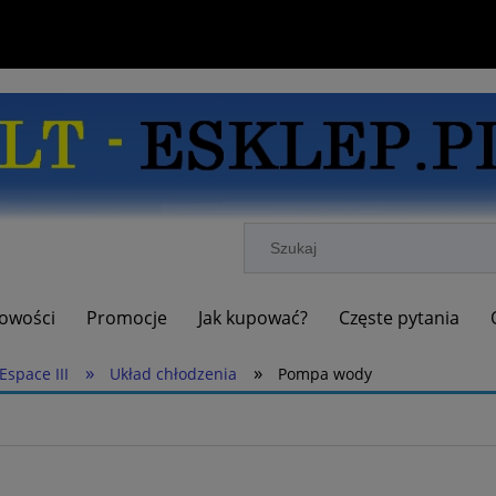
owości
Promocje
Jak kupować?
Częste pytania
»
»
Espace III
Układ chłodzenia
Pompa wody