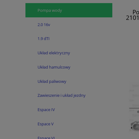
Pompa wody
Po
2101
Mega
2.0 16v
1.9 dTI
Układ elektryczny
Układ hamulcowy
Układ paliwowy
Zawieszenie i układ jezdny
Espace IV
Espace V
Espace VI