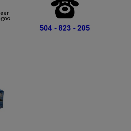
ear
ngoo
nic I