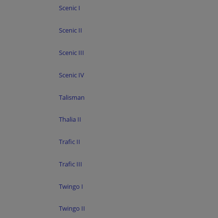
Scenic I
Scenic II
Scenic III
Scenic IV
Talisman
Thalia II
Trafic II
Trafic III
Twingo I
Twingo II