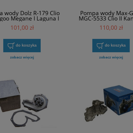
 wody Dolz R-179 Clio
Pompa wody Max-G
ngoo Megane I Laguna I
MGC-5533 Clio II Ka
Scenic I
Megane I Laguna I Sce
101,00 zł
110,00 zł
do koszyka
do koszyka
zobacz więcej
zobacz więcej