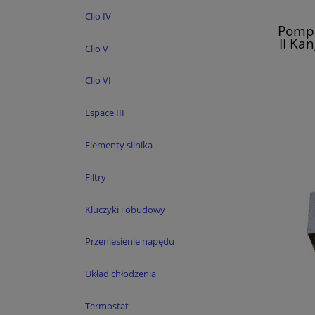
Clio IV
Pompa
II Ka
Clio V
Clio VI
Espace III
Elementy silnika
Filtry
Kluczyki i obudowy
Przeniesienie napędu
Układ chłodzenia
Termostat