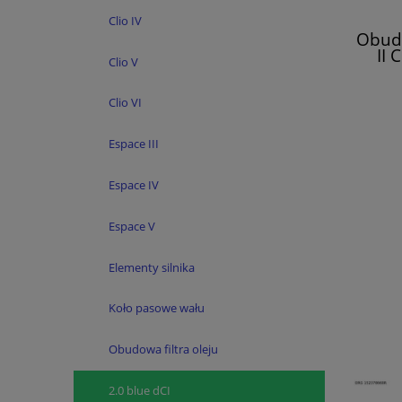
Clio IV
Obudo
II 
Clio V
Mas
Me
Clio VI
Espace III
Espace IV
Espace V
Elementy silnika
Koło pasowe wału
Obudowa filtra oleju
2.0 blue dCI