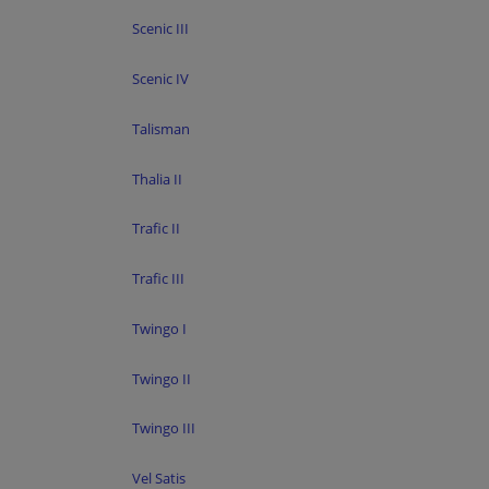
Scenic III
Scenic IV
Talisman
Thalia II
Trafic II
Trafic III
Twingo I
Twingo II
Twingo III
Vel Satis