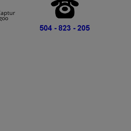
Captur
ngoo
afic