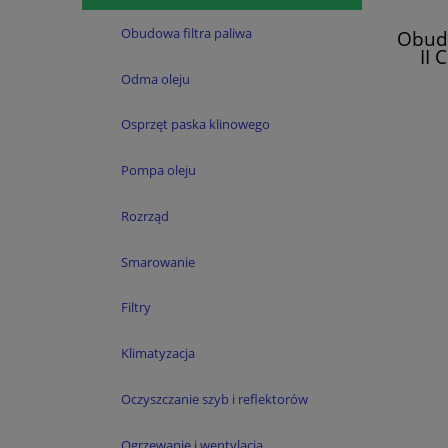
Obudowa filtra paliwa
Obudo
II 
Mas
Odma oleju
R
Osprzęt paska klinowego
Pompa oleju
Rozrząd
Smarowanie
Filtry
Klimatyzacja
Oczyszczanie szyb i reflektorów
Ogrzewanie i wentylacja