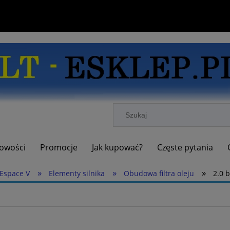
owości
Promocje
Jak kupować?
Częste pytania
»
»
»
Espace V
Elementy silnika
Obudowa filtra oleju
2.0 b