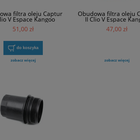
wa filtra oleju Captur
Obudowa filtra oleju 
Clio V Espace Kangoo
II Clio V Espace Ka
ter Talisman Trafic
Master Talisman Tr
51,00 zł
47,00 zł
illeur 152378668R
Purflux P643
do koszyka
zobacz więcej
zobacz więcej