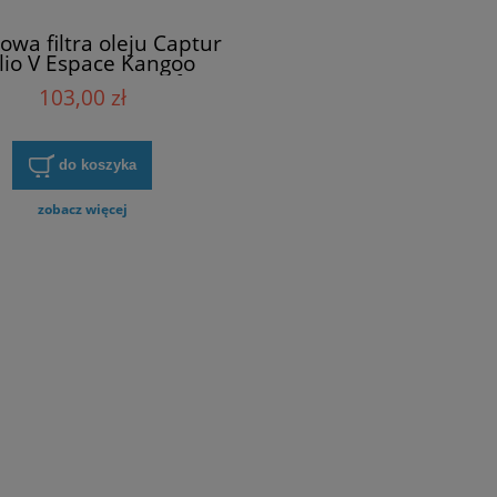
wa filtra oleju Captur
Clio V Espace Kangoo
ter Talisman Trafic
103,00 zł
enault 152378668R
do koszyka
zobacz więcej