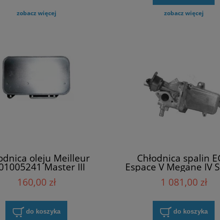
zobacz więcej
zobacz więcej
odnica oleju Meilleur
Chłodnica spalin 
01005241 Master III
Espace V Megane IV S
IV Trafic III Meille
160,00 zł
1 081,00 zł
147357086R
do koszyka
do koszyka