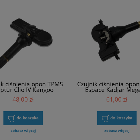
ik ciśnienia opon TPMS
Czujnik ciśnienia opo
ptur Clio IV Kangoo
Espace Kadjar Meg
er III Trafic III Twingo
Scenic Talisman Meil
48,00 zł
61,00 zł
illeur 407009322R
407004CB0B
do koszyka
do koszyka
zobacz więcej
zobacz więcej