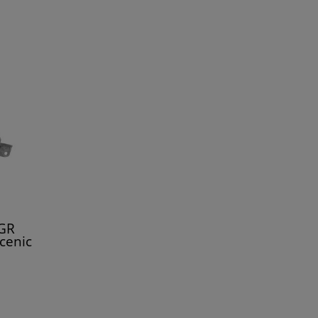
EGR
cenic
ur