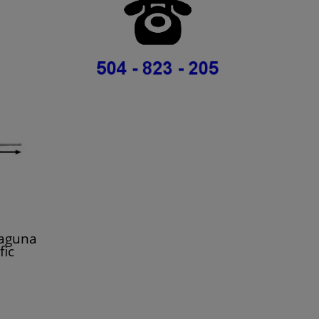
Laguna
fic
868