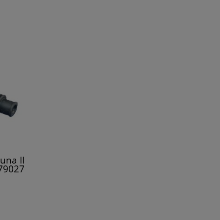
una II
479027