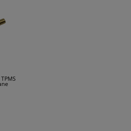
n TPMS
ane
leur