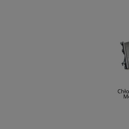
Chło
Me