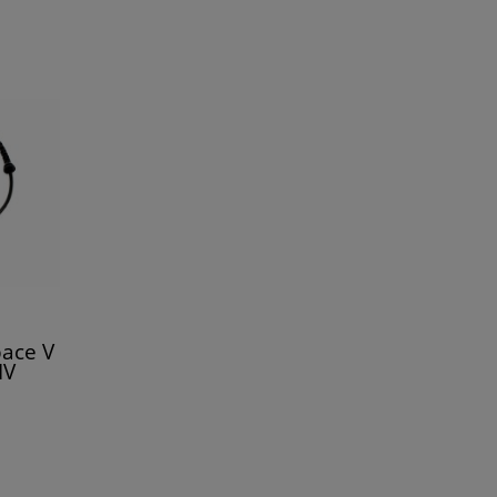
pace V
IV
62325