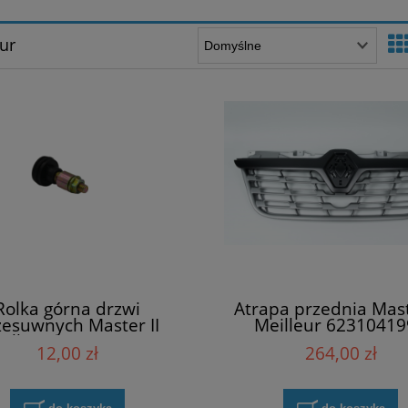
ur
Rolka górna drzwi
Atrapa przednia Maste
zesuwnych Master II
Meilleur 6231041
illeur 8200080743
12,00 zł
264,00 zł