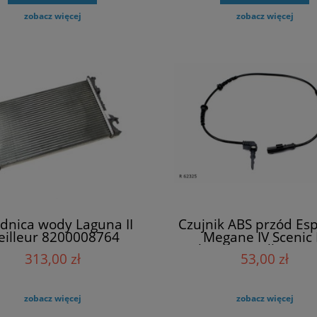
zobacz więcej
zobacz więcej
dnica wody Laguna II
Czujnik ABS przód Es
illeur 8200008764
Megane IV Scenic 
Talisman Meilleur R
313,00 zł
53,00 zł
zobacz więcej
zobacz więcej