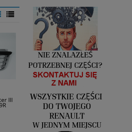
r III
99R