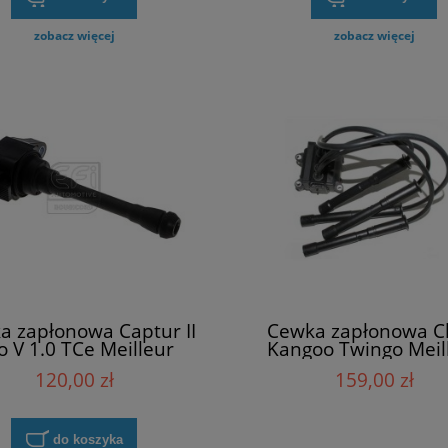
zobacz więcej
zobacz więcej
Zestaw zamków Meilleur
 podciśnienia Meilleur
7701470944 Master II
6R Clio Kangoo Megane
nic Trafic Twingo
227,00 zł
89,99 zł
do koszyka
a zapłonowa Captur II
Cewka zapłonowa Cli
io V 1.0 TCe Meilleur
Kangoo Twingo Meil
224332734R
8200084401
120,00 zł
159,00 zł
do koszyka