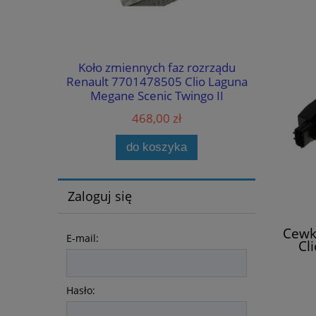
l-Tech 5W30
Koło zmiennych faz rozrządu
Czujnik
Renault 7701478505 Clio Laguna
22365726
Megane Scenic Twingo II
Sce
468,00 zł
do koszyka
Zaloguj się
Cewk
E-mail:
Cl
Hasło: