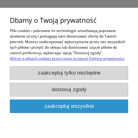
Zawór EGR Clio Kangoo Megane Modus
Scenic 1.5 dCI Renault 8200656008
Dbamy o Twoją prywatność
543,00 zł
Pliki cookies i pokrewne im technologie umożliwiają poprawne
działanie strony i pomagają nam dostosować ofertę do Twoich
potrzeb. Możesz zaakceptować wykorzystanie przez nas wszystkich
tych plików i przejść do sklepu lub dostosować użycie plików do
swoich preferencji, wybierając opcję "Dostosuj zgody".
Więcej o plikach cookies przeczytasz w naszej Polityce prywatności.
Zakupy
zaakceptuj tylko niezbędne
Pomoc
dostosuj zgody
Moje konto
zaakceptuj wszystkie
Informacje
pokaż pełną wersję strony